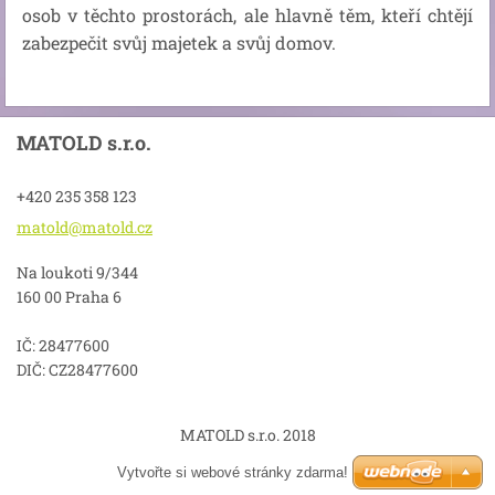
osob v těchto prostorách, ale hlavně těm, kteří chtějí
zabezpečit svůj majetek a svůj domov.
MATOLD s.r.o.
+420 235 358 123
matold@m
atold.cz
Na loukoti 9/344
160 00 Praha 6
IČ: 28477600
DIČ: CZ28477600
MATOLD s.r.o. 2018
Vytvořte si webové stránky zdarma!